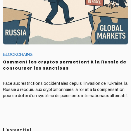
la
Russie
de
contourner
les
sanctions
BLOCKCHAINS
Comment les cryptos permettent à la Russie de
contourner les sanctions
Face aux restrictions occidentales depuis l’invasion de l’Ukraine, la
Russie a recouru aux cryptomonnaies, à l’or et à la compensation
pour se doter d’un système de paiements internationaux alternatif.
L’essentiel