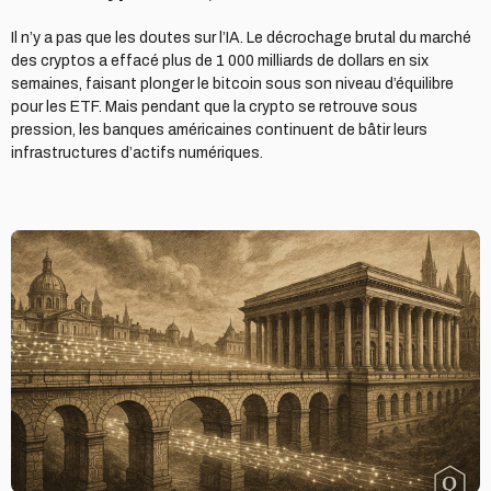
Il n’y a pas que les doutes sur l’IA. Le décrochage brutal du marché
des cryptos a effacé plus de 1 000 milliards de dollars en six
semaines, faisant plonger le bitcoin sous son niveau d’équilibre
pour les ETF. Mais pendant que la crypto se retrouve sous
pression, les banques américaines continuent de bâtir leurs
infrastructures d’actifs numériques.
La
tokenisation
a
rendez-
vous
en
2026