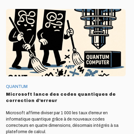
Microsoft
lance
des
codes
quantiques
de
correction
d’erreur
QUANTUM
Microsoft lance des codes quantiques de
correction d’erreur
Microsoft affirme diviser par 1 000 les taux d’erreur en
informatique quantique grâce à de nouveaux codes
correcteurs en quatre dimensions, désormais intégrés à sa
plateforme de calcul.