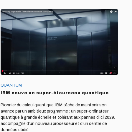
IBM
couve
un
super-
étourneau
quantique
QUANTUM
IBM couve un super-étourneau quantique
Pionnier du calcul quantique, IBM tâche de maintenir son
avance par un ambitieux programme : un super-ordinateur
quantique à grande échelle et tolérant aux pannes d’ici 2029,
accompagné d’un nouveau processeur et d’un centre de
données dédié.