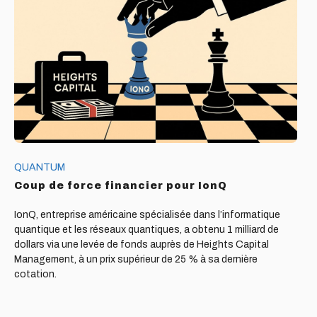
de
force
financier
pour
IonQ
QUANTUM
Coup de force financier pour IonQ
IonQ, entreprise américaine spécialisée dans l’informatique
quantique et les réseaux quantiques, a obtenu 1 milliard de
dollars via une levée de fonds auprès de Heights Capital
Management, à un prix supérieur de 25 % à sa dernière
cotation.