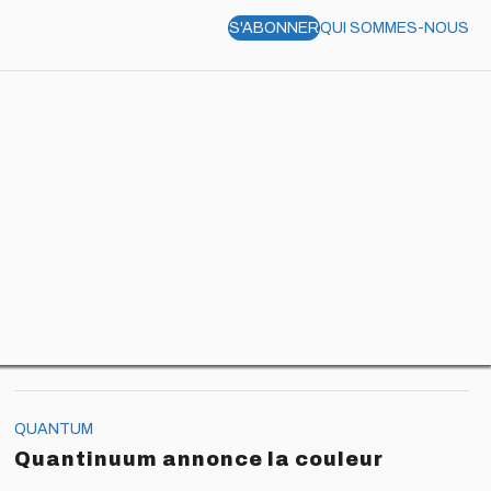
S'ABONNER
QUI SOMMES-NOUS
L’essentiel
QUANTUM
La porte quantique se téléporte
QUANTUM
Microsoft vise les sommets
QUANTUM
Quantinuum annonce la couleur