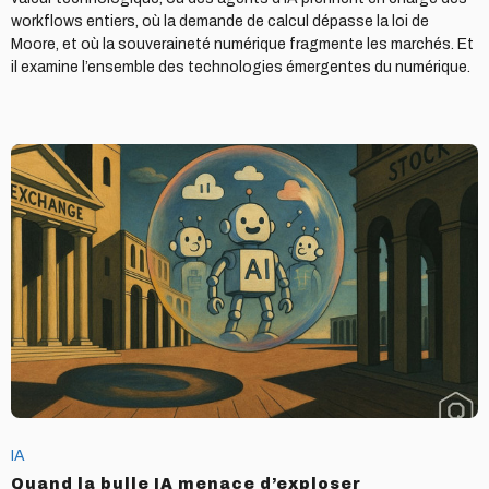
workflows entiers, où la demande de calcul dépasse la loi de
Moore, et où la souveraineté numérique fragmente les marchés. Et
il examine l’ensemble des technologies émergentes du numérique.
Quand
la
bulle
IA
menace
d’exploser
IA
Quand la bulle IA menace d’exploser