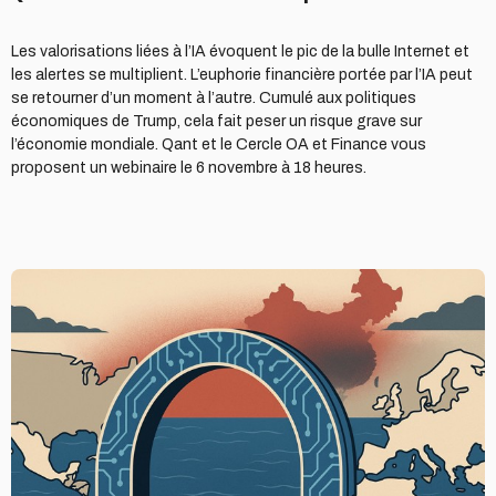
Les valorisations liées à l’IA évoquent le pic de la bulle Internet et
les alertes se multiplient. L’euphorie financière portée par l’IA peut
se retourner d’un moment à l’autre. Cumulé aux politiques
économiques de Trump, cela fait peser un risque grave sur
l’économie mondiale. Qant et le Cercle OA et Finance vous
proposent un webinaire le 6 novembre à 18 heures.
Pour
un
renouveau
technologique
transatlantique
à
l’horizon
2030