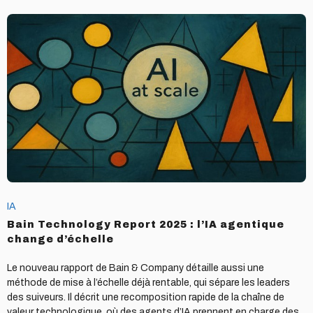
Bain
Technology
Report
2025
:
l’IA
agentique
change
d’échelle
IA
Bain Technology Report 2025 : l’IA agentique
change d’échelle
Le nouveau rapport de Bain & Company détaille aussi une
méthode de mise à l’échelle déjà rentable, qui sépare les leaders
des suiveurs. Il décrit une recomposition rapide de la chaîne de
valeur technologique, où des agents d’IA prennent en charge des