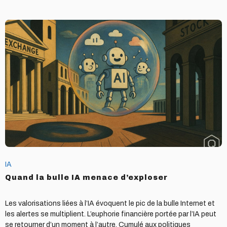
Quand
la
bulle
IA
menace
d’exploser
IA
Quand la bulle IA menace d’exploser
Les valorisations liées à l’IA évoquent le pic de la bulle Internet et
les alertes se multiplient. L’euphorie financière portée par l’IA peut
se retourner d’un moment à l’autre. Cumulé aux politiques