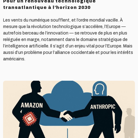
Pour un renouveau technologique
transatlantique à l’horizon 2030
Les vents du numérique soufflent, et l’ordre mondial vacille. À
mesure que la révolution technologique s’accélère, l’Europe —
autrefois berceau de l’innovation — se retrouve de plus en plus
reléguée en marge, notamment dans le domaine stratégique de
l’intelligence artificielle. Il s’agit d’un enjeu vital pour l’Europe. Mais
aussi d’un problème pour l’alliance occidentale et pour les intérêts
américains.
Anthropic,
objet
de
tous
les
désirs