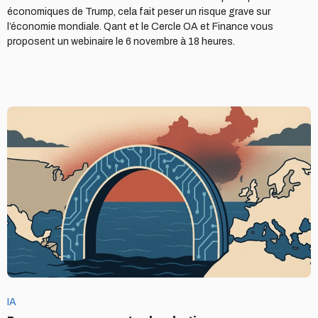
économiques de Trump, cela fait peser un risque grave sur
l’économie mondiale. Qant et le Cercle OA et Finance vous
proposent un webinaire le 6 novembre à 18 heures.
Pour
un
renouveau
technologique
transatlantique
à
l’horizon
2030
IA