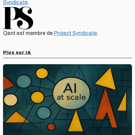
Syndicate
.
Qant est membre de
Project Syndicate
.
Plus sur IA
Bain
Technology
Report
2025
:
l’IA
agentique
change
d’échelle