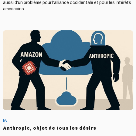
aussi d’un problème pour l’alliance occidentale et pour les intérêts
américains.
Anthropic,
objet
de
tous
les
désirs
IA
Anthropic, objet de tous les désirs